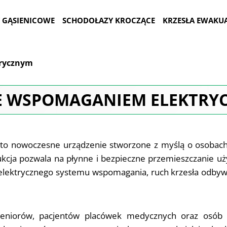
 GĄSIENICOWE
SCHODOŁAZY KROCZĄCE
KRZESŁA EWAKU
trycznym
ZE WSPOMAGANIEM ELEKTRY
o nowoczesne urządzenie stworzone z myślą o osobach z
cja pozwala na płynne i bezpieczne przemieszczanie uży
iu elektrycznego systemu wspomagania, ruch krzesła odbyw
 seniorów, pacjentów placówek medycznych oraz osób 