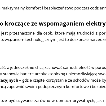
a maksymalny komfort i bezpieczeństwo podczas codzien
sło kroczące ze wspomaganiem elektr
est przeznaczone dla osób, które mają trudności z por
związaniom technologicznym jest to doskonałe narzędzie
ilność, a jednocześnie chcą zachować samodzielność w poru
y stanowią barierę architektoniczną uniemożliwiającą sw
tacyjnych
– gdzie częste korzystanie ze schodów może być
chcą zapewnić swoim podopiecznym komfortowe i bezpiec
 może być używane zarówno w domach prywatnych, jak i 