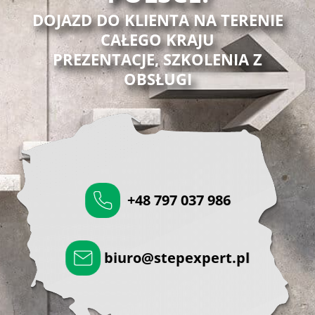
DOJAZD DO KLIENTA NA TERENIE
CAŁEGO KRAJU
PREZENTACJE, SZKOLENIA Z
OBSŁUGI
+48 797 037 986
biuro@stepexpert.pl