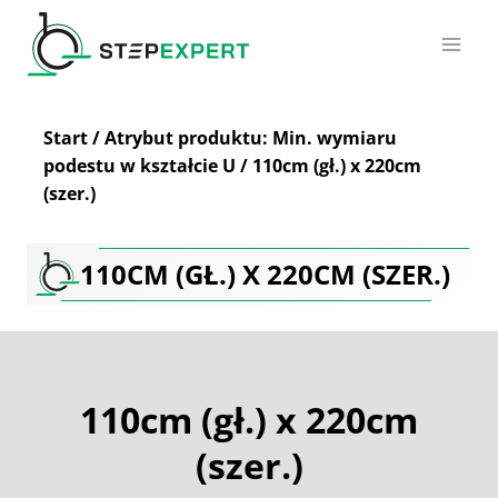
Przejdź
do
treści
Start
/
Atrybut produktu: Min. wymiaru
podestu w kształcie U
/
110cm (gł.) x 220cm
(szer.)
110CM (GŁ.) X 220CM (SZER.)
110cm (gł.) x 220cm
(szer.)