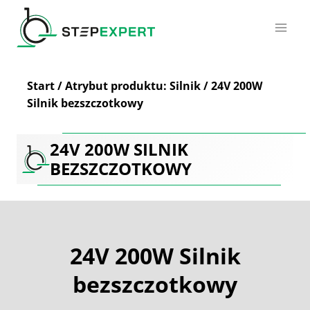
Przejdź
do
treści
Start
/
Atrybut produktu: Silnik
/
24V 200W
Silnik bezszczotkowy
24V 200W SILNIK
BEZSZCZOTKOWY
24V 200W Silnik
bezszczotkowy