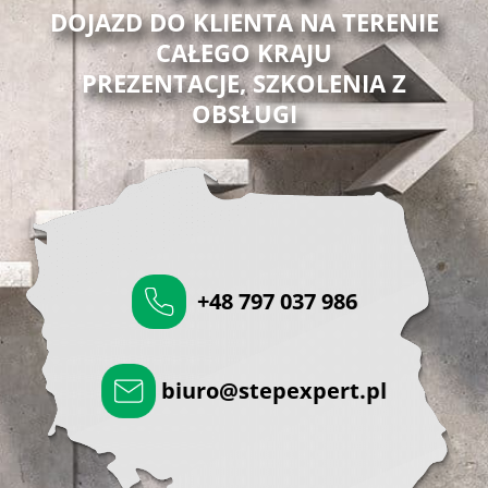
DOJAZD DO KLIENTA NA TERENIE
CAŁEGO KRAJU
PREZENTACJE, SZKOLENIA Z
OBSŁUGI
+48 797 037 986
biuro@stepexpert.pl