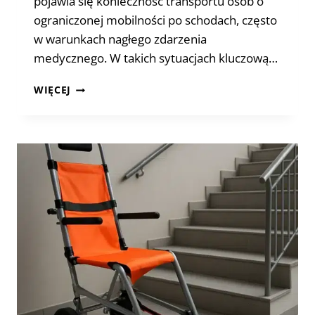
pojawia się konieczność transportu osób o
ograniczonej mobilności po schodach, często
w warunkach nagłego zdarzenia
medycznego. W takich sytuacjach kluczową…
SCHODOŁAZ
WIĘCEJ
W
PLACÓWCE
MEDYCZNEJ
–
JAKIE
ROZWIĄZANIE
SPRAWDZI
SIĘ
NAJLEPIEJ?