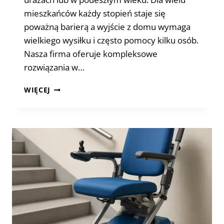
mieszkańców każdy stopień staje się
poważną barierą a wyjście z domu wymaga
wielkiego wysiłku i często pomocy kilku osób.
Nasza firma oferuje kompleksowe
rozwiązania w…
SCHODOŁAZ
WIĘCEJ
DLA
NIEPEŁNOSPRAWNYCH
W
BLOKU
BEZ
WINDY
–
PRAKTYCZNE
ZASTOSOWANIA