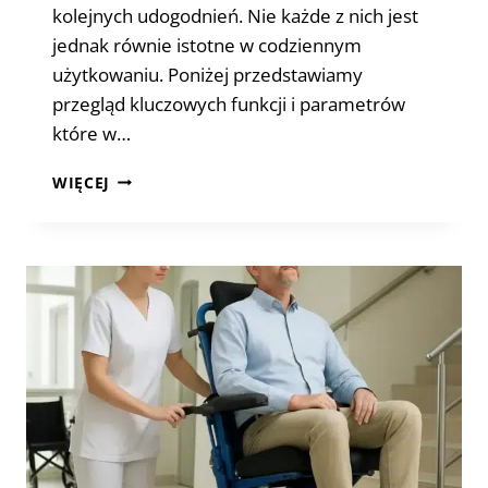
kolejnych udogodnień. Nie każde z nich jest
jednak równie istotne w codziennym
użytkowaniu. Poniżej przedstawiamy
przegląd kluczowych funkcji i parametrów
które w…
SCHODOŁAZ
WIĘCEJ
CENA
A
WYPOSAŻENIE
–
ZA
KTÓRE
FUNKCJE
NAPRAWDĘ
WARTO
DOPŁACIĆ?