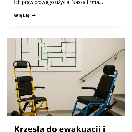
ich prawidłowego użycia. Nasza firma…
KRZESŁA
WIĘCEJ
DO
EWAKUACJI
–
JAK
PRZESZKOLIĆ
PERSONEL
Z
PRAWIDŁOWEGO
UŻYCIA
SPRZĘTU?
Krzesła do ewakuacji i