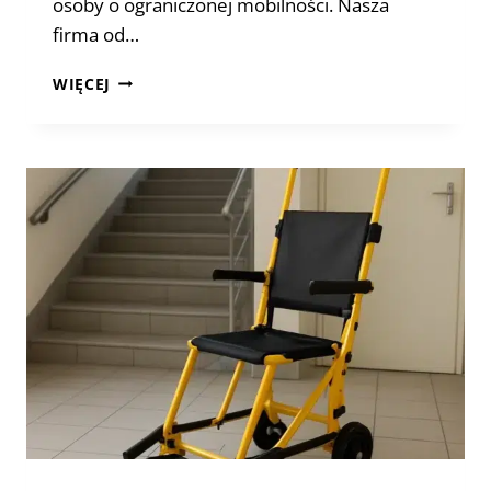
osoby o ograniczonej mobilności. Nasza
firma od…
KRZESŁO
WIĘCEJ
DO
EWAKUACJI
DLA
DOMU
OPIEKI
–
JAKIE
PARAMETRY
MAJĄ
NAJWIĘKSZE
ZNACZENIE?