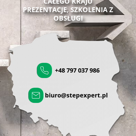
CAŁEGO KRAJU
PREZENTACJE, SZKOLENIA Z
OBSŁUGI
+48 797 037 986
biuro@stepexpert.pl