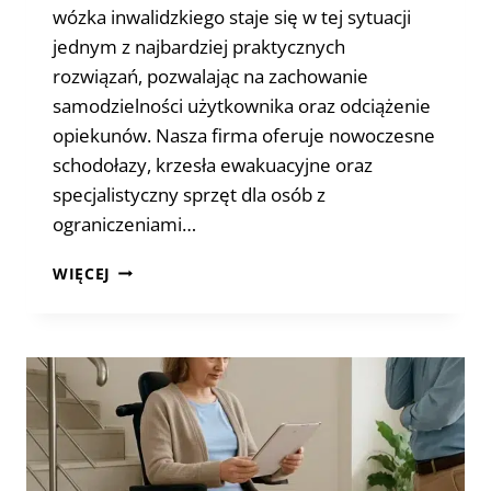
wózka inwalidzkiego staje się w tej sytuacji
jednym z najbardziej praktycznych
rozwiązań, pozwalając na zachowanie
samodzielności użytkownika oraz odciążenie
opiekunów. Nasza firma oferuje nowoczesne
schodołazy, krzesła ewakuacyjne oraz
specjalistyczny sprzęt dla osób z
ograniczeniami…
SCHODOŁAZ
WIĘCEJ
DO
WÓZKA
INWALIDZKIEGO
W
DOMU
PRYWATNYM
–
NAJWAŻNIEJSZE
KORZYŚCI