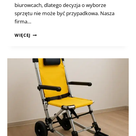
biurowcach, dlatego decyzja o wyborze
sprzętu nie może być przypadkowa. Nasza
firma…
KRZESŁO
WIĘCEJ
EWAKUACYJNE
NA
KLATKĘ
SCHODOWĄ
–
JAK
DOBRAĆ
SPRZĘT
DO
UKŁADU
BUDYNKU?