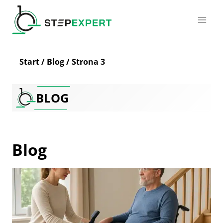
Przejdź
do
treści
Start
/
Blog
/
Strona 3
BLOG
Blog