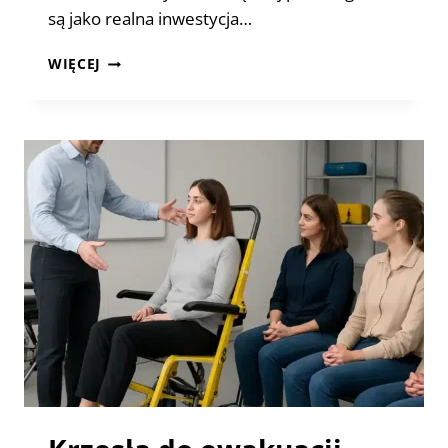
są jako realna inwestycja…
KRZESŁA
WIĘCEJ
EWAKUACYJNE
W
MAŁYCH
OBIEKTACH
–
CZY
WARTO
JE
MIEĆ
MIMO
NIEWIELKIEJ
LICZBY
PIĘTER?