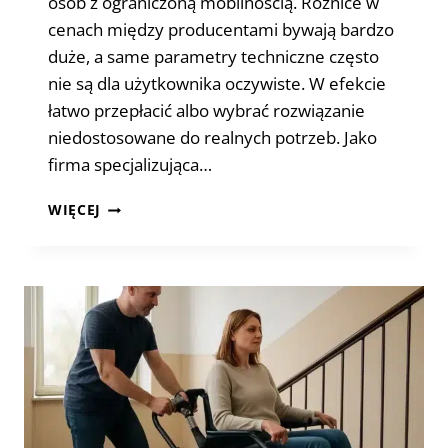
osób z ograniczoną mobilnością. Różnice w
cenach między producentami bywają bardzo
duże, a same parametry techniczne często
nie są dla użytkownika oczywiste. W efekcie
łatwo przepłacić albo wybrać rozwiązanie
niedostosowane do realnych potrzeb. Jako
firma specjalizująca…
SCHODOŁAZ
WIĘCEJ
DLA
NIEPEŁNOSPRAWNYCH
CENA
–
JAK
PORÓWNAĆ
OFERTY
RÓŻNYCH
PRODUCENTÓW?