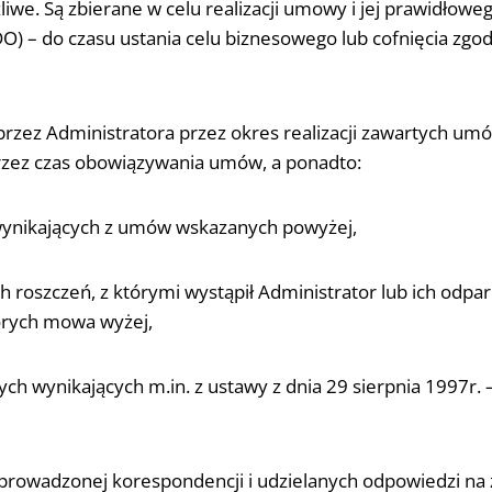
liwe. Są zbierane w celu realizacji umowy i jej prawidło
RODO) – do czasu ustania celu biznesowego lub cofnięcia zgo
ez Administratora przez okres realizacji zawartych umó
 przez czas obowiązywania umów, a ponadto:
 wynikających z umów wskazanych powyżej,
roszczeń, z którymi wystąpił Administrator lub ich odparci
órych mowa wyżej,
h wynikających m.in. z ustawy z dnia 29 sierpnia 1997r. –
ii prowadzonej korespondencji i udzielanych odpowiedzi n