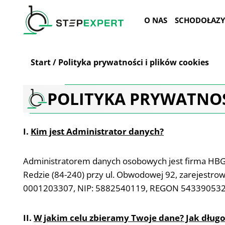
Przejdź
do
O NAS
SCHODOŁAZY
treści
Start
/
Polityka prywatności i plików cookies
POLITYKA PRYWATNOŚ
I.
Kim jest Administrator danych?
Administratorem danych osobowych jest firma HBG 
Redzie (84-240) przy ul. Obwodowej 92, zarejest
0001203307, NIP: 5882540119, REGON 543390532, 
II.
W jakim celu zbieramy Twoje dane? Jak dług