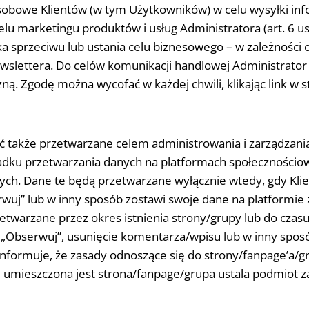
sobowe Klientów (w tym Użytkowników) w celu wysyłki in
lu marketingu produktów i usług Administratora (art. 6 ust
ka sprzeciwu lub ustania celu biznesowego – w zależności o
lettera. Do celów komunikacji handlowej Administrator p
zną. Zgodę można wycofać w każdej chwili, klikając link w
także przetwarzane celem administrowania i zarządzania
adku przetwarzania danych na platformach społecznościow
ch. Dane te będą przetwarzane wyłącznie wtedy, gdy Klien
rwuj” lub w inny sposób zostawi swoje dane na platformie
warzane przez okres istnienia strony/grupy lub do czasu
”, „Obserwuj”, usunięcie komentarza/wpisu lub w inny spo
nformuje, że zasady odnoszące się do strony/fanpage’a/gr
 umieszczona jest strona/fanpage/grupa ustala podmiot za