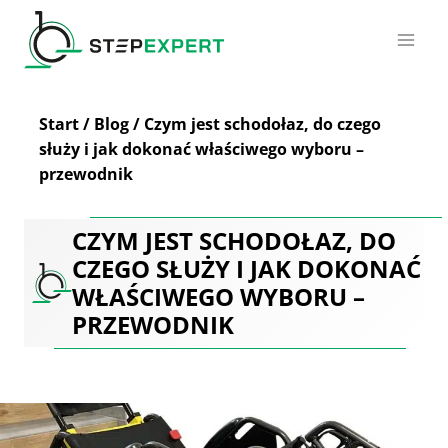
Przejdź
do
treści
Start
/
Blog
/
Czym jest schodołaz, do czego
służy i jak dokonać właściwego wyboru –
przewodnik
CZYM JEST SCHODOŁAZ, DO
CZEGO SŁUŻY I JAK DOKONAĆ
WŁAŚCIWEGO WYBORU –
PRZEWODNIK