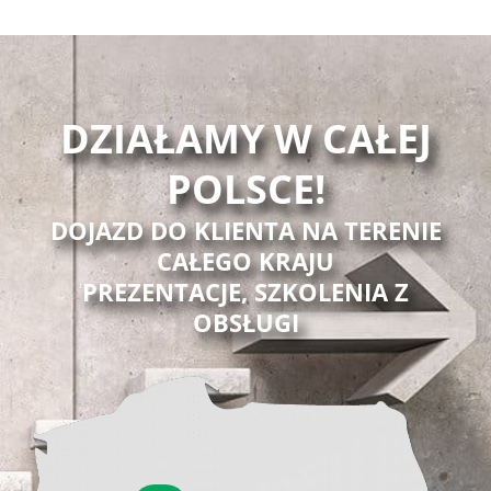
DZIAŁAMY W CAŁEJ
POLSCE!
DOJAZD DO KLIENTA NA TERENIE
CAŁEGO KRAJU
PREZENTACJE, SZKOLENIA Z
OBSŁUGI