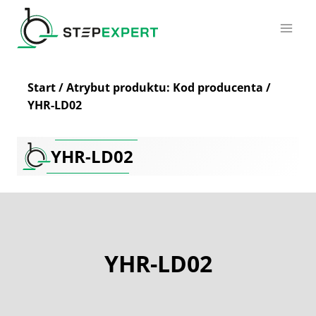
Przejdź
do
treści
Start
/
Atrybut produktu: Kod producenta
/
YHR-LD02
YHR-LD02
YHR-LD02