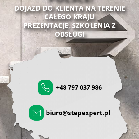
DOJAZD DO KLIENTA NA TERENIE
CAŁEGO KRAJU
PREZENTACJE, SZKOLENIA Z
OBSŁUGI
+48 797 037 986
biuro@stepexpert.pl