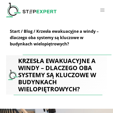
Przejdź
do
treści
Start
/
Blog
/
Krzesła ewakuacyjne a windy –
dlaczego oba systemy są kluczowe w
budynkach wielopiętrowych?
KRZESŁA EWAKUACYJNE A
WINDY – DLACZEGO OBA
SYSTEMY SĄ KLUCZOWE W
BUDYNKACH
WIELOPIĘTROWYCH?