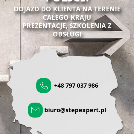
DOJAZD DO KLIENTA NA TERENIE
CAŁEGO KRAJU
PREZENTACJE, SZKOLENIA Z
OBSŁUGI
+48 797 037 986
biuro@stepexpert.pl