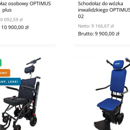
ołaz osobowy OPTIMUS
Schodołaz do wózka
 plus
inwalidzkiego OPTIMU
02
0 092,59
zł
Netto:
9 166,67
zł
:
10 900,00
zł
Brutto:
9 900,00
zł
OWY
NY, LEKKI