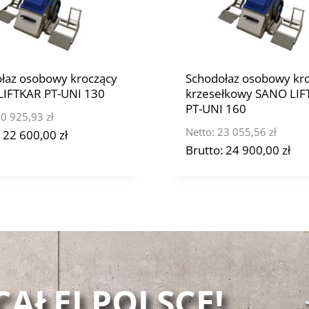
łaz osobowy kroczący
Schodołaz osobowy kr
IFTKAR PT-UNI 130
krzesełkowy SANO LIF
PT-UNI 160
0 925,93
zł
Netto:
23 055,56
zł
:
22 600,00
zł
Brutto:
24 900,00
zł
AŁEJ POLSCE!