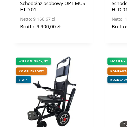
Schodołaz osobowy OPTIMUS
Schod
HLD 01
HLD 01
Netto:
9 166,67
zł
Netto:
1
Brutto:
9 900,00
zł
Brutto
WIELOFUNKCYJNY
MOBILNY
KOMPLEKSOWY
KOMPAKT
3 W 1
ROZKŁADA