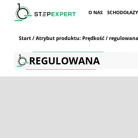
Przejdź
do
O NAS
SCHODOŁAZY
treści
Start
/
Atrybut produktu: Prędkość
/
regulowan
REGULOWANA