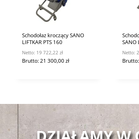
Schodołaz kroczący SANO
Schodo
LIFTKAR PTS 160
SANO L
Netto:
19 722,22
zł
Netto:
2
Brutto:
21 300,00
zł
Brutto
DZIAŁAMY W C