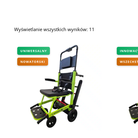
Posortowane
Wyświetlanie wszystkich wyników: 11
według
najnowszych
UNIWERSALNY
INNOWAC
NOWATORSKI
WSZECHS