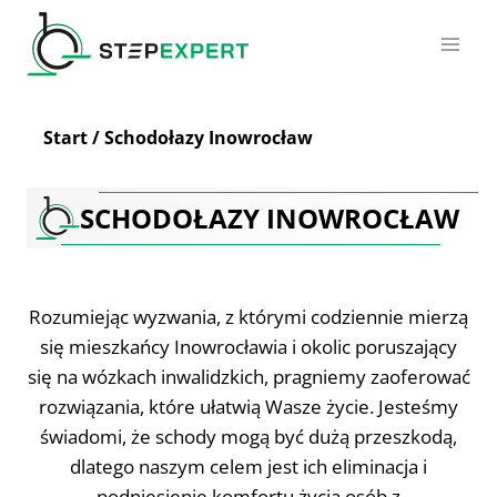
Przejdź
do
treści
Start
/
Schodołazy Inowrocław
SCHODOŁAZY INOWROCŁAW
Rozumiejąc wyzwania, z którymi codziennie mierzą
się mieszkańcy Inowrocławia i okolic poruszający
się na wózkach inwalidzkich, pragniemy zaoferować
rozwiązania, które ułatwią Wasze życie. Jesteśmy
świadomi, że schody mogą być dużą przeszkodą,
dlatego naszym celem jest ich eliminacja i
podniesienie komfortu życia osób z