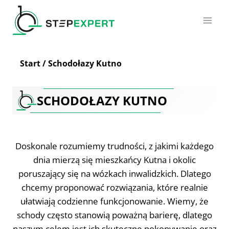
Przejdź
do
treści
Start
/
Schodołazy Kutno
SCHODOŁAZY KUTNO
Doskonale rozumiemy trudności, z jakimi każdego
dnia mierzą się mieszkańcy Kutna i okolic
poruszający się na wózkach inwalidzkich. Dlatego
chcemy proponować rozwiązania, które realnie
ułatwiają codzienne funkcjonowanie. Wiemy, że
schody często stanowią poważną barierę, dlatego
naszym celem jest ich skuteczne pokonywanie oraz