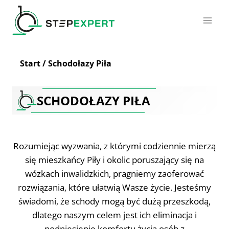
Przejdź
do
treści
Start
/
Schodołazy Piła
SCHODOŁAZY PIŁA
Rozumiejąc wyzwania, z którymi codziennie mierzą
się mieszkańcy Piły i okolic poruszający się na
wózkach inwalidzkich, pragniemy zaoferować
rozwiązania, które ułatwią Wasze życie. Jesteśmy
świadomi, że schody mogą być dużą przeszkodą,
dlatego naszym celem jest ich eliminacja i
podniesienie komfortu życia osób z