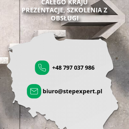
CAŁEGO KRAJU
PREZENTACJE, SZKOLENIA Z
OBSŁUGI
+48 797 037 986
biuro@stepexpert.pl