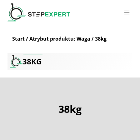
Przejdź
do
treści
Start
/
Atrybut produktu: Waga
/
38kg
38KG
38kg