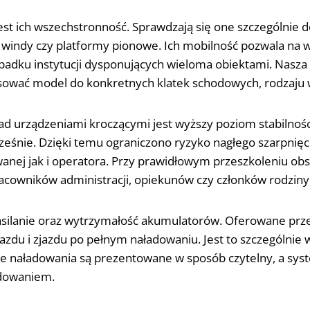
est ich wszechstronność. Sprawdzają się one szczególnie 
k windy czy platformy pionowe. Ich mobilność pozwala na 
rzypadku instytucji dysponujących wieloma obiektami. Nasz
ować model do konkretnych klatek schodowych, rodzaju 
d urządzeniami kroczącymi jest wyższy poziom stabilności
ocześnie. Dzięki temu ograniczono ryzyko nagłego szarpnię
ej jak i operatora. Przy prawidłowym przeszkoleniu obsłu
cowników administracji, opiekunów czy członków rodziny
zasilanie oraz wytrzymałość akumulatorów. Oferowane pr
jazdu i zjazdu po pełnym naładowaniu. Jest to szczególni
tanie naładowania są prezentowane w sposób czytelny, a s
dowaniem.