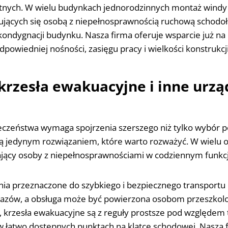
ych. W wielu budynkach jednorodzinnych montaż windy czy
ujących się osobą z niepełnosprawnością ruchową schodoł
ndygnacji budynku. Nasza firma oferuje wsparcie już na 
wiedniej nośności, zasięgu pracy i wielkości konstrukcji
krzesła ewakuacyjne i inne urzą
eczeństwa wymaga spojrzenia szerszego niż tylko wybór p
są jedynym rozwiązaniem, które warto rozważyć. W wielu o
ający osoby z niepełnosprawnościami w codziennym funkc
nia przeznaczone do szybkiego i bezpiecznego transportu 
odołazów, a obsługa może być powierzona osobom przeszk
 krzesła ewakuacyjne są z reguły prostsze pod względem 
atwo dostępnych punktach na klatce schodowej. Nasza f