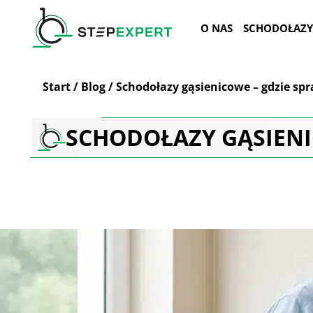
Przejdź
do
O NAS
SCHODOŁAZY
treści
Start
/
Blog
/
Schodołazy gąsienicowe – gdzie spr
SCHODOŁAZY GĄSIENIC