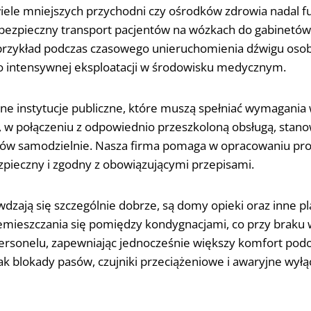
ele mniejszych przychodni czy ośrodków zdrowia nadal f
 bezpieczny transport pacjentów na wózkach do gabinetów
 przykład podczas czasowego unieruchomienia dźwigu oso
 intensywnej eksploatacji w środowisku medycznym.
nne instytucje publiczne, które muszą spełniać wymagania 
 w połączeniu z odpowiednio przeszkoloną obsługą, stanow
odów samodzielnie. Nasza firma pomaga w opracowaniu pr
ezpieczny i zgodny z obowiązującymi przepisami.
zają się szczególnie dobrze, są domy opieki oraz inne p
mieszczania się pomiędzy kondygnacjami, co przy braku w
personelu, zapewniając jednocześnie większy komfort pod
k blokady pasów, czujniki przeciążeniowe i awaryjne wyłą