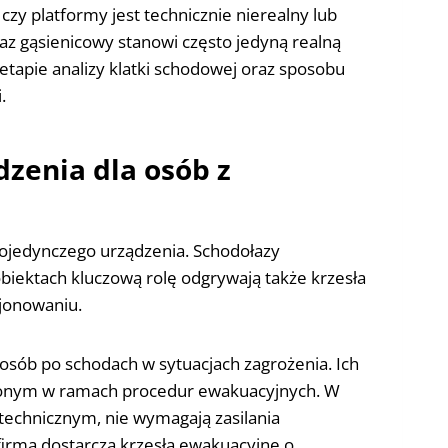
 platformy jest technicznie nierealny lub
az gąsienicowy stanowi często jedyną realną
etapie analizy klatki schodowej oraz sposobu
.
dzenia dla osób z
ojedynczego urządzenia. Schodołazy
biektach kluczową rolę odgrywają także krzesła
jonowaniu.
osób po schodach w sytuacjach zagrożenia. Ich
olonym w ramach procedur ewakuacyjnych. W
technicznym, nie wymagają zasilania
irma dostarcza krzesła ewakuacyjne o