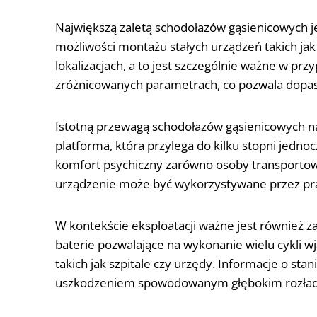
Największą zaletą schodołazów gąsienicowych j
możliwości montażu stałych urządzeń takich ja
lokalizacjach, a to jest szczególnie ważne w p
zróżnicowanych parametrach, co pozwala dopas
Istotną przewagą schodołazów gąsienicowych na
platforma, która przylega do kilku stopni jedn
komfort psychiczny zarówno osoby transportowan
urządzenie może być wykorzystywane przez pra
W kontekście eksploatacji ważne jest również 
baterie pozwalające na wykonanie wielu cykli w
takich jak szpitale czy urzędy. Informacje o s
uszkodzeniem spowodowanym głębokim rozła