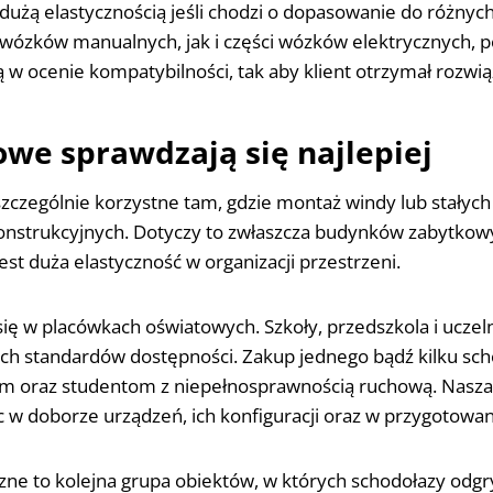
dużą elastycznością jeśli chodzi o dopasowanie do różnyc
wózków manualnych, jak i części wózków elektrycznych, 
 ocenie kompatybilności, tak aby klient otrzymał rozwiąz
owe sprawdzają się najlepiej
zczególnie korzystne tam, gdzie montaż windy lub stałych
konstrukcyjnych. Dotyczy to zwłaszcza budynków zabytkow
t duża elastyczność w organizacji przestrzeni.
ię w placówkach oświatowych. Szkoły, przedszkola i uczel
 standardów dostępności. Zakup jednego bądź kilku sch
iom oraz studentom z niepełnosprawnością ruchową. Nasz
c w doborze urządzeń, ich konfiguracji oraz w przygotowan
czne to kolejna grupa obiektów, w których schodołazy odg