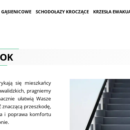
 GĄSIENICOWE
SCHODOŁAZY KROCZĄCE
KRZESŁA EWAKU
TOK
rykają się mieszkańcy
nwalidzkich, pragniemy
nacznie ułatwią Wasze
ć znaczącą przeszkodę,
ja i poprawa komfortu
nie.