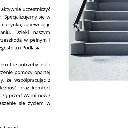
 aktywnie uczestniczyć
. Specjalizujemy się w
 na rynku, zapewniając
aniu. Dzięki naszym
przeszkodą w pełnym i
gostoku i Podlasia.
onkretne potrzeby osób
dczenie pomocy opartej
y, że współpracując z
ależność oraz komfort
orzą przed Wami nowe
ieszenie się życiem w
 barier!