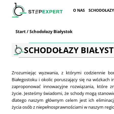
Przejdź
do
O NAS
SCHODOŁAZY
treści
Start
/
Schodołazy Białystok
SCHODOŁAZY BIAŁYS
Zrozumiejąc wyzwania, z którymi codziennie bo
Białegostoku i okolic poruszający się na wózkach i
zaproponować innowacyjne rozwiązania, które z
życie. Jesteśmy świadomi, że schody mogą stanowi
dlatego naszym głównym celem jest ich eliminac
życia osób z niepełnosprawnościami w naszym regio