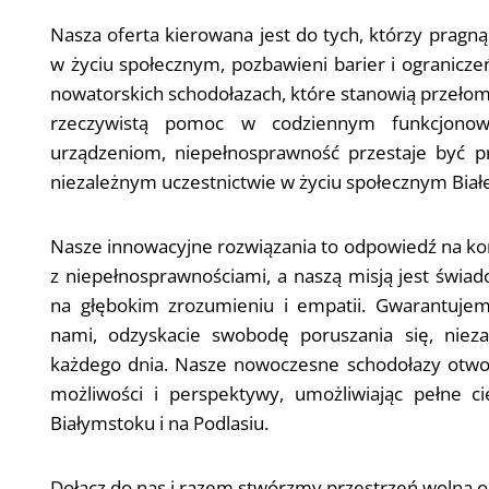
Nasza oferta kierowana jest do tych, którzy pragną
w życiu społecznym, pozbawieni barier i ograniczeń
nowatorskich schodołazach, które stanowią przełom
rzeczywistą pomoc w codziennym funkcjonow
urządzeniom, niepełnosprawność przestaje być 
niezależnym uczestnictwie w życiu społecznym Białe
Nasze innowacyjne rozwiązania to odpowiedź na k
z niepełnosprawnościami, a naszą misją jest świa
na głębokim zrozumieniu i empatii. Gwarantujem
nami, odzyskacie swobodę poruszania się, niez
każdego dnia. Nasze nowoczesne schodołazy otw
możliwości i perspektywy, umożliwiając pełne c
Białymstoku i na Podlasiu.
Dołącz do nas i razem stwórzmy przestrzeń wolną od