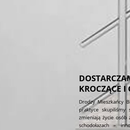
DOSTARCZA
KROCZĄCE I
Drodzy Mieszkańcy Bi
praktyce skupiliśmy 
zmieniają życie osób 
schodołazach – inno